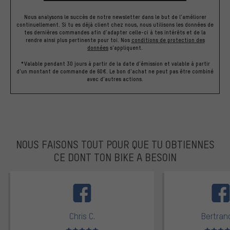
Nous analysons le succès de notre newsletter dans le but de l'améliorer
continuellement. Si tu es déjà client chez nous, nous utilisons les données de
tes dernières commandes afin d'adapter celle-ci à tes intérêts et de la
rendre ainsi plus pertinente pour toi.
Nos
conditions de protection des
données
s'appliquent.
*Valable pendant 30 jours à partir de la date d'émission et valable à partir
d'un montant de commande de 60€. Le bon d'achat ne peut pas être combiné
avec d'autres actions.
NOUS FAISONS TOUT POUR QUE TU OBTIENNES
CE DONT TON BIKE A BESOIN
facebook
Chris C.
Bertrand
Note moyenne : 5 sur 5
Note moyen