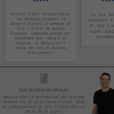
Service client irréprochable,
Le top de
les vendeurs prennent la
toujours p
peine d'écouter la demande et
et une li
font l'effort de parler
super rap
Français. Commande passée par
recomma
téléphone avec retrait en
magasin, le mécanicien a
monté mes axes et disques
gratuitement!
Droit de retour de 100 jours.
Renvoie-nous la marchandise non-utilisée
endéans les 10 jours après l’achat. Nous
te rembourserons le prix d’achat dans un
délai de 10 jours.