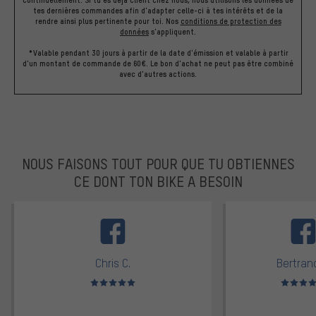
continuellement. Si tu es déjà client chez nous, nous utilisons les données de
tes dernières commandes afin d'adapter celle-ci à tes intérêts et de la
rendre ainsi plus pertinente pour toi.
Nos
conditions de protection des
données
s'appliquent.
*Valable pendant 30 jours à partir de la date d'émission et valable à partir
d'un montant de commande de 60€. Le bon d'achat ne peut pas être combiné
avec d'autres actions.
NOUS FAISONS TOUT POUR QUE TU OBTIENNES
CE DONT TON BIKE A BESOIN
facebook
Chris C.
Bertrand
Note moyenne : 5 sur 5
Note moyen