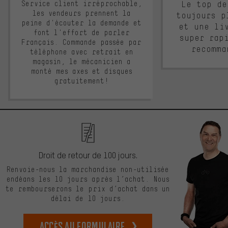
Service client irréprochable,
Le top de
les vendeurs prennent la
toujours p
peine d'écouter la demande et
et une li
font l'effort de parler
super rap
Français. Commande passée par
recomma
téléphone avec retrait en
magasin, le mécanicien a
monté mes axes et disques
gratuitement!
Droit de retour de 100 jours.
Renvoie-nous la marchandise non-utilisée
endéans les 10 jours après l’achat. Nous
te rembourserons le prix d’achat dans un
délai de 10 jours.
Accès au formulaire