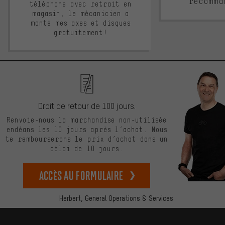
recomma
téléphone avec retrait en
magasin, le mécanicien a
monté mes axes et disques
gratuitement!
Droit de retour de 100 jours.
Renvoie-nous la marchandise non-utilisée
endéans les 10 jours après l’achat. Nous
te rembourserons le prix d’achat dans un
délai de 10 jours.
Accès au formulaire
Herbert,
General Operations & Services