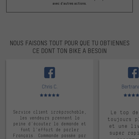
avec d'autres actions.
NOUS FAISONS TOUT POUR QUE TU OBTIENNES
CE DONT TON BIKE A BESOIN
facebook
Chris C.
Bertrand
Note moyenne : 5 sur 5
Note moyen
Service client irréprochable,
Le top de
les vendeurs prennent la
toujours p
peine d'écouter la demande et
et une li
font l'effort de parler
super rap
Français. Commande passée par