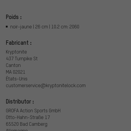
Poids :
noir-jaune | 26 cm | 10.2 cm: 2060
Fabricant :
Kryptonite
437 Turnpike St
Canton
MA 02021
États-Unis
customerservice@kryptonitelock.com
Distributor :
GROFA Action Sports GmbH
Otto-Hahn-Straße 17
65520 Bad Camberg
Allemagne