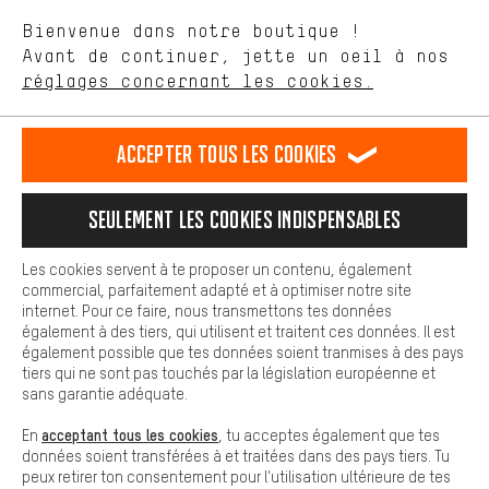
aider à améliorer notre site Internet et la gamme de produits que
Langue"
Bienvenue dans notre boutique !
nous proposons grâce à ton comportement d'achat.
Avant de continuer, jette un oeil à nos
Plus de confort
FR
EN
DE
ES
français
english
Deutsch
español
réglages concernant les cookies.
L'expérience d'achat est plus confortable. Ton expérience d'achat
est plus confortable. Avec les cookies de confort, nous
établissons des liens avec des plateformes de médias sociaux.
RÉSILIER LE CONTRAT
Communauté d'Aix-la-Chapelle
Accepter tous les cookies
Nous pouvons ainsi mettre à ta disposition d'autres contenus et
informations utiles. De plus, tu as la possibilité d'utiliser des
Programme d'affiliation
Mentions Légales
Protection des données
services supplémentaires qui te permettent de trouver plus
Seulement les cookies indispensables
facilement les bons produits. Par exemple, nous proposons une
Conditions générales de vente
Plateforme d'Alerte
fonction de chat qui permet de répondre rapidement et
facilement aux questions.
Reprise des batteries
Corepile
Paramètres de cookies
Les cookies servent à te proposer un contenu, également
commercial, parfaitement adapté et à optimiser notre site
Cookies de base
Modifier le contraste
internet. Pour ce faire, nous transmettons tes données
Les cookies de base garantissent que tu puisses utiliser les
également à des tiers, qui utilisent et traitent ces données. Il est
fonctions de notre site web.
Tous les prix s'entendent en euros (MwSt hors) plus les
également possible que tes données soient tranmises à des pays
tiers qui ne sont pas touchés par la législation européenne et
frais de port
États-Unis
pour la livraison vers
.
sans garantie adéquate.
acceptant tous les cookies
En
, tu acceptes également que tes
données soient transférées à et traitées dans des pays tiers. Tu
peux retirer ton consentement pour l'utilisation ultérieure de tes