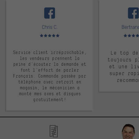
facebook
Chris C.
Bertrand
Note moyenne : 5 sur 5
Note moyen
Service client irréprochable,
Le top de
les vendeurs prennent la
toujours p
peine d'écouter la demande et
et une li
font l'effort de parler
super rap
Français. Commande passée par
recomma
téléphone avec retrait en
magasin, le mécanicien a
monté mes axes et disques
gratuitement!