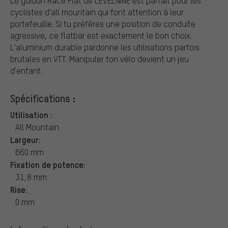
Le guidon Race Flat de LEVELNINE est parfait pour les
cyclistes d'all mountain qui font attention à leur
portefeuille. Si tu préfères une position de conduite
agressive, ce flatbar est exactement le bon choix.
L'aluminium durable pardonne les utilisations parfois
brutales en VTT. Manipuler ton vélo devient un jeu
d'enfant.
Spécifications :
Utilisation :
All Mountain
Largeur:
660 mm
Fixation de potence:
31,8 mm
Rise:
0 mm