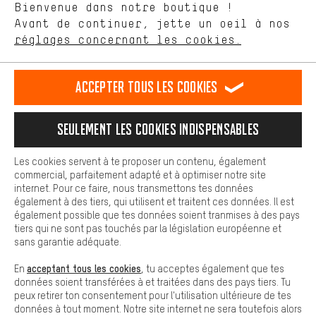
Langue"
Bienvenue dans notre boutique !
nous proposons grâce à ton comportement d'achat.
Avant de continuer, jette un oeil à nos
Plus de confort
FR
EN
DE
ES
français
english
Deutsch
español
réglages concernant les cookies.
L'expérience d'achat est plus confortable. Ton expérience d'achat
est plus confortable. Avec les cookies de confort, nous
établissons des liens avec des plateformes de médias sociaux.
RÉSILIER LE CONTRAT
Communauté d'Aix-la-Chapelle
Accepter tous les cookies
Nous pouvons ainsi mettre à ta disposition d'autres contenus et
informations utiles. De plus, tu as la possibilité d'utiliser des
Programme d'affiliation
Mentions Légales
Protection des données
services supplémentaires qui te permettent de trouver plus
Seulement les cookies indispensables
facilement les bons produits. Par exemple, nous proposons une
Conditions générales de vente
Plateforme d'Alerte
fonction de chat qui permet de répondre rapidement et
facilement aux questions.
Reprise des batteries
Corepile
Paramètres de cookies
Les cookies servent à te proposer un contenu, également
commercial, parfaitement adapté et à optimiser notre site
Cookies de base
Modifier le contraste
internet. Pour ce faire, nous transmettons tes données
Les cookies de base garantissent que tu puisses utiliser les
également à des tiers, qui utilisent et traitent ces données. Il est
fonctions de notre site web.
Tous les prix s'entendent en euros (MwSt hors) plus les
également possible que tes données soient tranmises à des pays
tiers qui ne sont pas touchés par la législation européenne et
frais de port
États-Unis
pour la livraison vers
.
sans garantie adéquate.
acceptant tous les cookies
En
, tu acceptes également que tes
données soient transférées à et traitées dans des pays tiers. Tu
peux retirer ton consentement pour l'utilisation ultérieure de tes
données à tout moment. Notre site internet ne sera toutefois alors