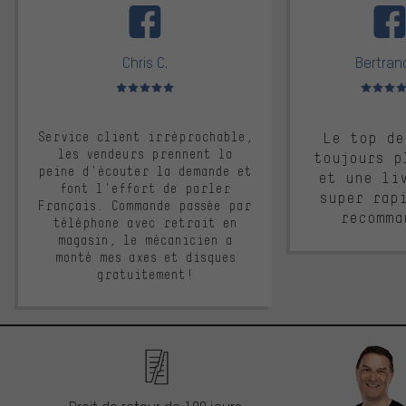
Chris C.
Bertrand
Note moyenne : 5 sur 5
Note moyen
Service client irréprochable,
Le top de
les vendeurs prennent la
toujours p
peine d'écouter la demande et
et une li
font l'effort de parler
super rap
Français. Commande passée par
recomma
téléphone avec retrait en
magasin, le mécanicien a
monté mes axes et disques
gratuitement!