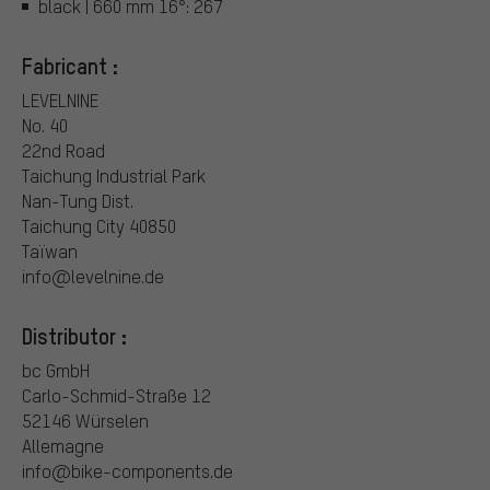
black | 660 mm 16°: 267
Fabricant :
LEVELNINE
No. 40
22nd Road
Taichung Industrial Park
Nan-Tung Dist.
Taichung City 40850
Taïwan
info@levelnine.de
Distributor :
bc GmbH
Carlo-Schmid-Straße 12
52146 Würselen
Allemagne
info@bike-components.de