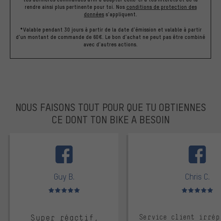
rendre ainsi plus pertinente pour toi.
Nos
conditions de protection des
données
s'appliquent.
*Valable pendant 30 jours à partir de la date d'émission et valable à partir
d'un montant de commande de 60€. Le bon d'achat ne peut pas être combiné
avec d'autres actions.
NOUS FAISONS TOUT POUR QUE TU OBTIENNES
CE DONT TON BIKE A BESOIN
facebook
Guy B.
Chris C.
Note moyenne : 5 sur 5
Note moyenne : 
Super réactif,
Service client irrép