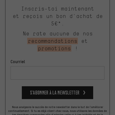
Inscris-toi maintenant
et reçois un bon d'achat de
5€*.
Ne rate aucune de nos
recommandations
et
promotions
!
Courriel
S’abonner à la newsletter
Nous analysons le succès de notre newsletter dans le but de l'améliorer
continuellement. Si tu es déjà client chez nous, nous utilisons les données de
tes dernières commandes afin d'adapter celle-ci à tes intérêts et de la