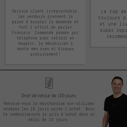
Service client irréprochable,
Le top de
les vendeurs prennent la
toujours p
peine d'écouter la demande et
et une li
font l'effort de parler
super rap
Français. Commande passée par
recomma
téléphone avec retrait en
magasin, le mécanicien a
monté mes axes et disques
gratuitement!
Droit de retour de 100 jours.
Renvoie-nous la marchandise non-utilisée
endéans les 10 jours après l’achat. Nous
te rembourserons le prix d’achat dans un
délai de 10 jours.