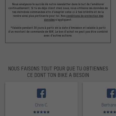
Nous analysons le succès de notre newsletter dans le but de l'améliorer
continuellement. Si tu es déjà client chez nous, nous utilisons les données de
tes dernières commandes afin d'adapter celle-ci à tes intérêts et de la
rendre ainsi plus pertinente pour toi.
Nos
conditions de protection des
données
s'appliquent.
*Valable pendant 30 jours à partir de la date d'émission et valable à partir
d'un montant de commande de 60€. Le bon d'achat ne peut pas être combiné
avec d'autres actions.
NOUS FAISONS TOUT POUR QUE TU OBTIENNES
CE DONT TON BIKE A BESOIN
facebook
Chris C.
Bertrand
Note moyenne : 5 sur 5
Note moyen