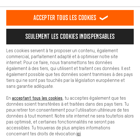
L'expérience d'achat est plus confortable. Ton expérience d'achat
est plus confortable. Avec les cookies de confort, nous
établissons des liens avec des plateformes de médias sociaux.
RÉSILIER LE CONTRAT
Communauté d'Aix-la-Chapelle
Accepter tous les cookies
Nous pouvons ainsi mettre à ta disposition d'autres contenus et
informations utiles. De plus, tu as la possibilité d'utiliser des
Programme d'affiliation
Mentions Légales
Protection des données
services supplémentaires qui te permettent de trouver plus
Seulement les cookies indispensables
facilement les bons produits. Par exemple, nous proposons une
Conditions générales de vente
Plateforme d'Alerte
fonction de chat qui permet de répondre rapidement et
facilement aux questions.
Reprise des batteries
Corepile
Paramètres de cookies
Les cookies servent à te proposer un contenu, également
commercial, parfaitement adapté et à optimiser notre site
Cookies de base
internet. Pour ce faire, nous transmettons tes données
Modifier le contraste
Les cookies de base garantissent que tu puisses utiliser les
également à des tiers, qui utilisent et traitent ces données. Il est
fonctions de notre site web.
également possible que tes données soient tranmises à des pays
Tous les prix s'entendent en euros (MwSt hors) plus les
tiers qui ne sont pas touchés par la législation européenne et
frais de port
États-Unis
pour la livraison vers
.
sans garantie adéquate.
acceptant tous les cookies
En
, tu acceptes également que tes
données soient transférées à et traitées dans des pays tiers. Tu
peux retirer ton consentement pour l'utilisation ultérieure de tes
données à tout moment. Notre site internet ne sera toutefois alors
pas optimisé, et certaines fonctionnalités ne seront pas
accessibles. Tu trouveras de plus amples informations
ici
concernant tes droits de révocation
.