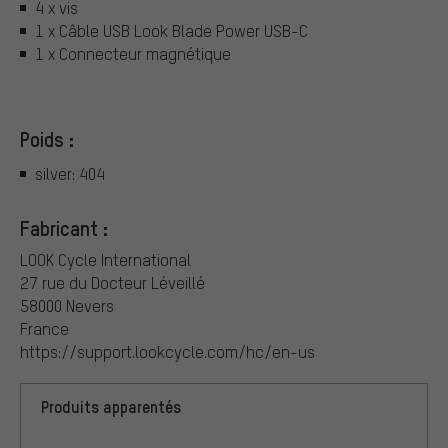
4 x vis
1 x Câble USB Look Blade Power USB-C
1 x Connecteur magnétique
Poids :
silver: 404
Fabricant :
LOOK Cycle International
27 rue du Docteur Léveillé
58000 Nevers
France
https://support.lookcycle.com/hc/en-us
Produits apparentés