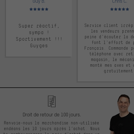
Guy B.
Chris C.
Note moyenne : 5 sur 5
Note moyenne : 
Super réactif,
Service client irrép
les vendeurs pren
sympa !
peine d'écouter la d
Sportivement !!!
font l'effort de 
Guyges
Français. Commande p
téléphone avec ret
magasin, le mécan
monté mes axes et 
gratuitement
Droit de retour de 100 jours.
Renvoie-nous la marchandise non-utilisée
endéans les 10 jours après l’achat. Nous