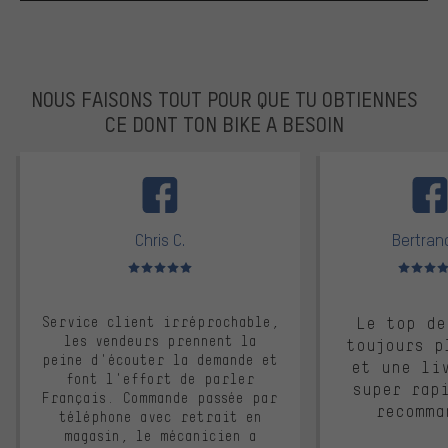
NOUS FAISONS TOUT POUR QUE TU OBTIENNES
CE DONT TON BIKE A BESOIN
facebook
Chris C.
Bertrand
Note moyenne : 5 sur 5
Note moyen
Service client irréprochable,
Le top de
les vendeurs prennent la
toujours p
peine d'écouter la demande et
et une li
font l'effort de parler
super rap
Français. Commande passée par
recomma
téléphone avec retrait en
magasin, le mécanicien a