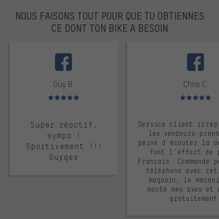
NOUS FAISONS TOUT POUR QUE TU OBTIENNES
CE DONT TON BIKE A BESOIN
facebook
Guy B.
Chris C.
Note moyenne : 5 sur 5
Note moyenne : 
Super réactif,
Service client irrép
les vendeurs pren
sympa !
peine d'écouter la d
Sportivement !!!
font l'effort de 
Guyges
Français. Commande p
téléphone avec ret
magasin, le mécan
monté mes axes et 
gratuitement