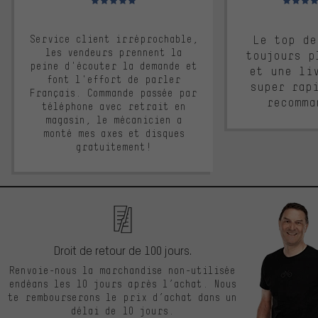
Service client irréprochable,
Le top de
les vendeurs prennent la
toujours p
peine d'écouter la demande et
et une li
font l'effort de parler
super rap
Français. Commande passée par
recomma
téléphone avec retrait en
magasin, le mécanicien a
monté mes axes et disques
gratuitement!
Droit de retour de 100 jours.
Renvoie-nous la marchandise non-utilisée
endéans les 10 jours après l’achat. Nous
te rembourserons le prix d’achat dans un
délai de 10 jours.