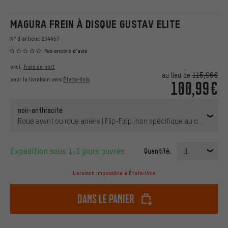
MAGURA FREIN À DISQUE GUSTAV ELITE
N° d'article:
234457
Pas encore d'avis
excl.
frais de port
au lieu de
115,96€
pour la livraison vers
États-Unis
100,99€
noir-anthracite
Roue avant ou roue arrière | Flip-Flop (non spécifique au côté)
Expédition sous 1-3 jours ouvrés
Quantité:
1
Livraison impossible à États-Unis
dans le panier