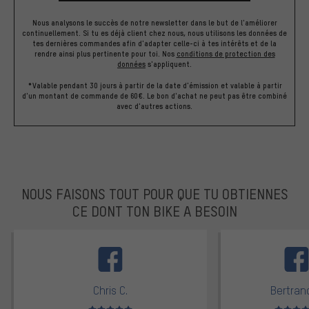
Nous analysons le succès de notre newsletter dans le but de l'améliorer
continuellement. Si tu es déjà client chez nous, nous utilisons les données de
tes dernières commandes afin d'adapter celle-ci à tes intérêts et de la
rendre ainsi plus pertinente pour toi.
Nos
conditions de protection des
données
s'appliquent.
*Valable pendant 30 jours à partir de la date d'émission et valable à partir
d'un montant de commande de 60€. Le bon d'achat ne peut pas être combiné
avec d'autres actions.
NOUS FAISONS TOUT POUR QUE TU OBTIENNES
CE DONT TON BIKE A BESOIN
facebook
Chris C.
Bertrand
Note moyenne : 5 sur 5
Note moyen