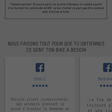
*Valable pendant 30 jours à partir de la date d'émission et valable à partir
d'un montant de commande de 60€. Le bon d'achat ne peut pas être combiné
avec d'autres actions.
NOUS FAISONS TOUT POUR QUE TU OBTIENNES
CE DONT TON BIKE A BESOIN
facebook
Chris C.
Bertrand
Note moyenne : 5 sur 5
Note moyen
Service client irréprochable,
Le top de
les vendeurs prennent la
toujours p
peine d'écouter la demande et
et une li