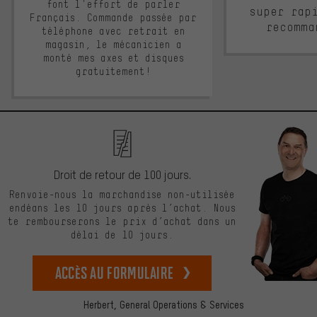
font l'effort de parler
super rap
Français. Commande passée par
recomma
téléphone avec retrait en
magasin, le mécanicien a
monté mes axes et disques
gratuitement!
Droit de retour de 100 jours.
Renvoie-nous la marchandise non-utilisée
endéans les 10 jours après l’achat. Nous
te rembourserons le prix d’achat dans un
délai de 10 jours.
Accès au formulaire
Herbert,
General Operations & Services