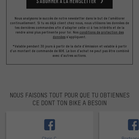
S’abonner à la newsletter
Nous analysons le succès de notre newsletter dans le but de l'améliorer
continuellement. Si tu es déjà client chez nous, nous utilisons les données de
tes dernières commandes afin d'adapter celle-ci à tes intérêts et de la
rendre ainsi plus pertinente pour toi.
Nos
conditions de protection des
données
s'appliquent.
*Valable pendant 30 jours à partir de la date d'émission et valable à partir
d'un montant de commande de 60€. Le bon d'achat ne peut pas être combiné
avec d'autres actions.
NOUS FAISONS TOUT POUR QUE TU OBTIENNES
CE DONT TON BIKE A BESOIN
facebook
Chris C.
Bertrand