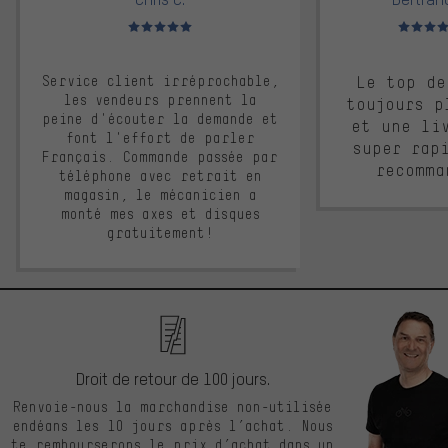
Note moyenne : 5 sur 5
Note moyen
Service client irréprochable,
Le top de
les vendeurs prennent la
toujours p
peine d'écouter la demande et
et une li
font l'effort de parler
super rap
Français. Commande passée par
recomma
téléphone avec retrait en
magasin, le mécanicien a
monté mes axes et disques
gratuitement!
Droit de retour de 100 jours.
Renvoie-nous la marchandise non-utilisée
endéans les 10 jours après l’achat. Nous
te rembourserons le prix d’achat dans un