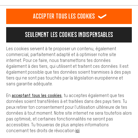
L'expérience d'achat est plus confortable. Ton expérience d'achat
est plus confortable. Avec les cookies de confort, nous
établissons des liens avec des plateformes de médias sociaux.
RÉSILIER LE CONTRAT
Communauté d'Aix-la-Chapelle
Accepter tous les cookies
Nous pouvons ainsi mettre à ta disposition d'autres contenus et
informations utiles. De plus, tu as la possibilité d'utiliser des
Programme d'affiliation
Mentions Légales
Protection des données
services supplémentaires qui te permettent de trouver plus
Seulement les cookies indispensables
facilement les bons produits. Par exemple, nous proposons une
Conditions générales de vente
Plateforme d'Alerte
fonction de chat qui permet de répondre rapidement et
facilement aux questions.
Reprise des batteries
Corepile
Paramètres de cookies
Les cookies servent à te proposer un contenu, également
commercial, parfaitement adapté et à optimiser notre site
Cookies de base
internet. Pour ce faire, nous transmettons tes données
Modifier le contraste
Les cookies de base garantissent que tu puisses utiliser les
également à des tiers, qui utilisent et traitent ces données. Il est
fonctions de notre site web.
également possible que tes données soient tranmises à des pays
Tous les prix s'entendent en euros (MwSt hors) plus les
tiers qui ne sont pas touchés par la législation européenne et
frais de port
États-Unis
pour la livraison vers
.
sans garantie adéquate.
acceptant tous les cookies
En
, tu acceptes également que tes
données soient transférées à et traitées dans des pays tiers. Tu
peux retirer ton consentement pour l'utilisation ultérieure de tes
données à tout moment. Notre site internet ne sera toutefois alors
pas optimisé, et certaines fonctionnalités ne seront pas
accessibles. Tu trouveras de plus amples informations
ici
concernant tes droits de révocation
.