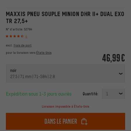
MAXXIS PNEU SOUPLE MINION DHR II+ DUAL EXO
TR 27,5+
N° d'article:
52764
4
excl.
frais de port
pour la livraison vers
États-Unis
46,99€
noir
27.5 | 71 mm | 71-584 | 2.8
Expédition sous 1-3 jours ouvrés
Quantité:
1
Livraison impossible à États-Unis
dans le panier