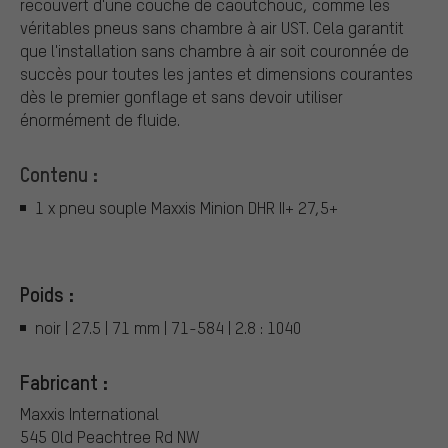
recouvert d'une couche de caoutchouc, comme les
véritables pneus sans chambre à air UST. Cela garantit
que l'installation sans chambre à air soit couronnée de
succès pour toutes les jantes et dimensions courantes
dès le premier gonflage et sans devoir utiliser
énormément de fluide.
Contenu :
1 x pneu souple Maxxis Minion DHR II+ 27,5+
Poids :
noir | 27.5 | 71 mm | 71-584 | 2.8 : 1040
Fabricant :
Maxxis International
545 Old Peachtree Rd NW