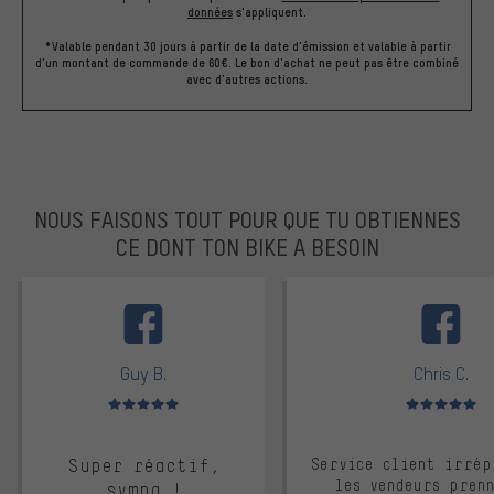
données
s'appliquent.
*Valable pendant 30 jours à partir de la date d'émission et valable à partir
d'un montant de commande de 60€. Le bon d'achat ne peut pas être combiné
avec d'autres actions.
NOUS FAISONS TOUT POUR QUE TU OBTIENNES
CE DONT TON BIKE A BESOIN
facebook
Guy B.
Chris C.
Note moyenne : 5 sur 5
Note moyenne : 
Super réactif,
Service client irrép
les vendeurs pren
sympa !