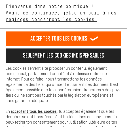
aider à améliorer notre site Internet et la gamme de produits que
Langue"
Bienvenue dans notre boutique !
nous proposons grâce à ton comportement d'achat.
Avant de continuer, jette un oeil à nos
Plus de confort
FR
EN
DE
ES
français
english
Deutsch
español
réglages concernant les cookies.
L'expérience d'achat est plus confortable. Ton expérience d'achat
est plus confortable. Avec les cookies de confort, nous
établissons des liens avec des plateformes de médias sociaux.
RÉSILIER LE CONTRAT
Communauté d'Aix-la-Chapelle
Accepter tous les cookies
Nous pouvons ainsi mettre à ta disposition d'autres contenus et
informations utiles. De plus, tu as la possibilité d'utiliser des
Programme d'affiliation
Mentions Légales
Protection des données
services supplémentaires qui te permettent de trouver plus
Seulement les cookies indispensables
facilement les bons produits. Par exemple, nous proposons une
Conditions générales de vente
Plateforme d'Alerte
fonction de chat qui permet de répondre rapidement et
facilement aux questions.
Reprise des batteries
Corepile
Paramètres de cookies
Les cookies servent à te proposer un contenu, également
commercial, parfaitement adapté et à optimiser notre site
Cookies de base
internet. Pour ce faire, nous transmettons tes données
Modifier le contraste
Les cookies de base garantissent que tu puisses utiliser les
également à des tiers, qui utilisent et traitent ces données. Il est
fonctions de notre site web.
également possible que tes données soient tranmises à des pays
Tous les prix s'entendent en euros (MwSt hors) plus les
tiers qui ne sont pas touchés par la législation européenne et
frais de port
États-Unis
pour la livraison vers
.
sans garantie adéquate.
acceptant tous les cookies
En
, tu acceptes également que tes
données soient transférées à et traitées dans des pays tiers. Tu
peux retirer ton consentement pour l'utilisation ultérieure de tes