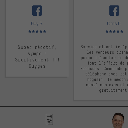
facebook
Guy B.
Chris C.
Note moyenne : 5 sur 5
Note moyenne : 
Super réactif,
Service client irrép
les vendeurs pren
sympa !
peine d'écouter la d
Sportivement !!!
font l'effort de 
Guyges
Français. Commande p
téléphone avec ret
magasin, le mécan
monté mes axes et 
gratuitement