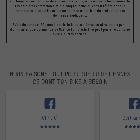
continuellement. Si tu es déjà client chez nous, nous utilisons les données de
tes dernières commandes afin d'adapter celle-ci à tes intérêts et de la
rendre ainsi plus pertinente pour toi.
Nos
conditions de protection des
données
s'appliquent.
*Valable pendant 30 jours à partir de la date d'émission et valable à partir
d'un montant de commande de 60€. Le bon d'achat ne peut pas être combiné
avec d'autres actions.
NOUS FAISONS TOUT POUR QUE TU OBTIENNES
CE DONT TON BIKE A BESOIN
facebook
Chris C.
Bertrand
Note moyenne : 5 sur 5
Note moyen