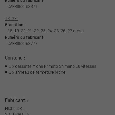
CAPR0BS162871
18-27 :
Gradation :
18-19-20-21-22-23-24-25-26-27 dents
Numéro du fabricant:
CAPR0BS182777
Contenu :
1 x cassette Miche Primato Shimano 10 vitesses
1 x anneau de fermeture Miche
Fabricant :
MICHE S.R.L.
Via Olivera 19