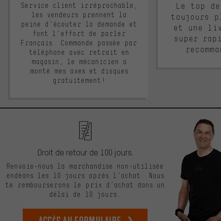
Service client irréprochable,
Le top de
les vendeurs prennent la
toujours p
peine d'écouter la demande et
et une li
font l'effort de parler
super rap
Français. Commande passée par
recomma
téléphone avec retrait en
magasin, le mécanicien a
monté mes axes et disques
gratuitement!
Droit de retour de 100 jours.
Renvoie-nous la marchandise non-utilisée
endéans les 10 jours après l’achat. Nous
te rembourserons le prix d’achat dans un
délai de 10 jours.
Accès au formulaire