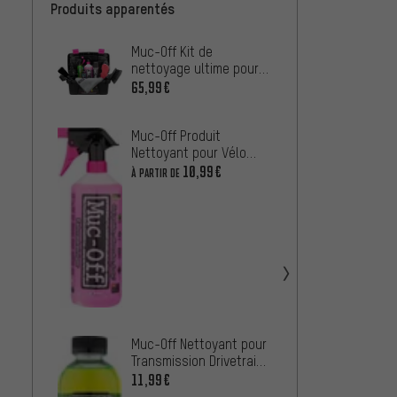
Produits apparentés
Muc-Off Kit de
Muc-Of
nettoyage ultime pour
nettoy
vélo
électr
65,99€
67,99
Muc-Off Produit
Finish
Nettoyant pour Vélo
Brosse
Bike Cleaner
10,99€
14,99
À PARTIR DE
Muc-Of
Casse
8,99€
Muc-Off Nettoyant pour
Transmission Drivetrain
Cleaner
11,99€