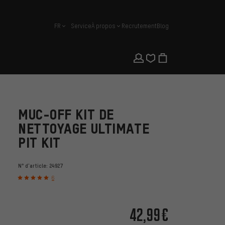
FR
Service
À propos
Recrutement
Blog
français
MUC-OFF KIT DE
NETTOYAGE ULTIMATE
PIT KIT
N° d'article:
24927
6
42,99€