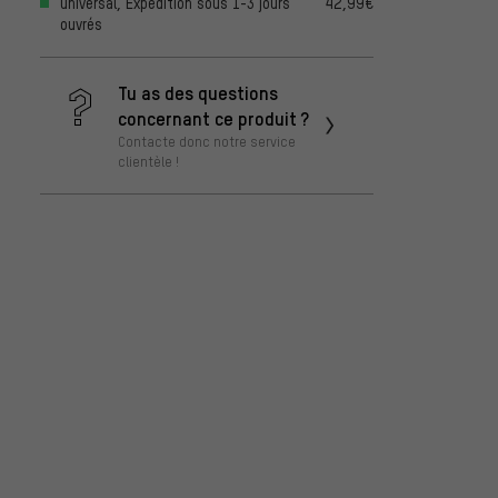
universal, Expédition sous 1-3 jours
42,99€
ouvrés
Tu as des questions
concernant ce produit ?
Contacte donc notre service
clientèle !