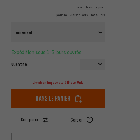
excl.
frais de port
pour la livraison vers
États-Unis
universal
Expédition sous 1-3 jours ouvrés
Quantité:
1
Livraison impossible à États-Unis
dans le panier
Comparer
Garder