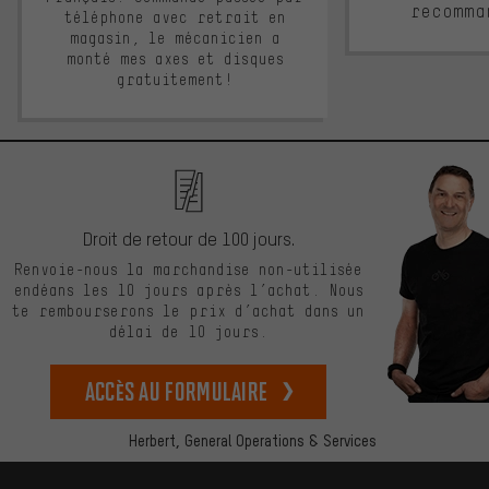
recomma
téléphone avec retrait en
magasin, le mécanicien a
monté mes axes et disques
gratuitement!
Droit de retour de 100 jours.
Renvoie-nous la marchandise non-utilisée
endéans les 10 jours après l’achat. Nous
te rembourserons le prix d’achat dans un
délai de 10 jours.
Accès au formulaire
Herbert,
General Operations & Services