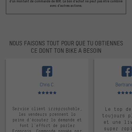
d'un montant de commande de 60€. Le bon d'achat ne peut pas être combiné
avec d'autres actions.
NOUS FAISONS TOUT POUR QUE TU OBTIENNES
CE DONT TON BIKE A BESOIN
facebook
Chris C.
Bertrand
Note moyenne : 5 sur 5
Note moyen
Service client irréprochable,
Le top de
les vendeurs prennent la
toujours p
peine d'écouter la demande et
et une li
font l'effort de parler
super rap
Français. Commande passée par