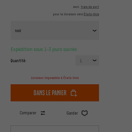
excl.
frais de port
pour la livraison vers
États-Unis
noir
Expédition sous 1-3 jours ouvrés
Quantité:
1
Livraison impossible à États-Unis
dans le panier
Comparer
Garder