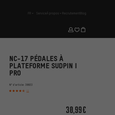
FR
Service
À propos
Recrutement
Blog
français
NC-17 PÉDALES À
PLATEFORME SUDPIN I
PRO
N° d'article:
38933
11
30,99€