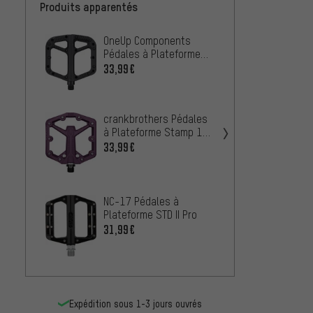
Produits apparentés
OneUp Components
crank
Pédales à Plateforme
plate
Comp
33,99€
À PARTIR
crankbrothers Pédales
e*thir
à Plateforme Stamp 1
Platef
Gen 2
33,99€
23,99
Shima
NC-17 Pédales à
Plate
Plateforme STD II Pro
33,99
31,99€
Expédition sous 1-3 jours ouvrés