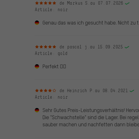
5 sur 5 étoiles
de Markus S.
au 07.07.2026
Article
: noir
Genau das was ich gesucht habe. Nicht zu 
5 sur 5 étoiles
de pascal j.
au 15.09.2025
Article
: gold
Perfekt 👌🏻
4 sur 5 étoiles
de Heinrich P.
au 08.04.2021
Article
: noir
Sehr Gutes Preis-Leistungsverhältnis! Hervo
Die "Schwachstelle" sind die Lager. Bei reg
sauber machen und nachfetten dann bleiben d