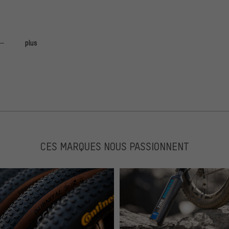
plus
spruchsvolleren Abfahrten hat man stets die Kontrolle auf
n beide Lager Spiel. Nach zwei Saisons ist das Spiel in
a nimmt man doch besser ein bisschen mehr Geld in die
rn.
CES MARQUES NOUS PASSIONNENT
ery very comfortable, to the point that they came to
ter bike.