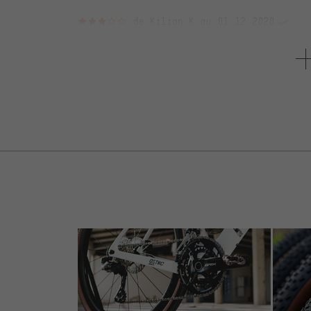
3 sur 5 étoiles
de Kilian K.
au 01.12.2020
Article
: rouge
+ Guter Grip auf den Pedalen, selbst bei an
den Pedalen
- Qualität der Lager. Nach einer Saison hatte
beiden Lagern ziemlich groß.
Für viel-Trail-Fahrer nicht zu empfehlen, d
Hand oder/und schaut bei anderen Herstelle
5 sur 5 étoiles
de Lorenzo Z.
au 17.09.2020
Article
: rouge
Very grippy and very big, that makes them v
replace clipless pedals on my gravel/commu