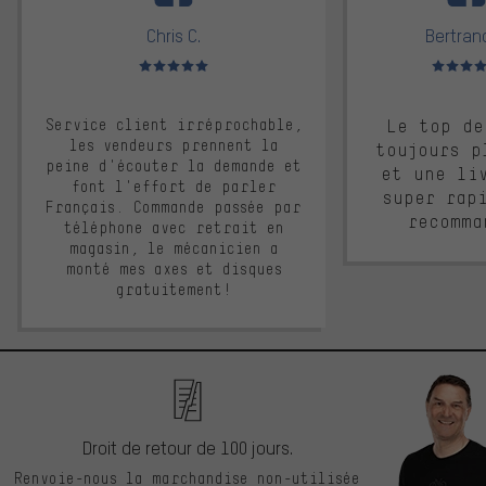
Chris C.
Bertrand
Note moyenne : 5 sur 5
Note moyen
Service client irréprochable,
Le top de
les vendeurs prennent la
toujours p
peine d'écouter la demande et
et une li
font l'effort de parler
super rap
Français. Commande passée par
recomma
téléphone avec retrait en
magasin, le mécanicien a
monté mes axes et disques
gratuitement!
Droit de retour de 100 jours.
Renvoie-nous la marchandise non-utilisée