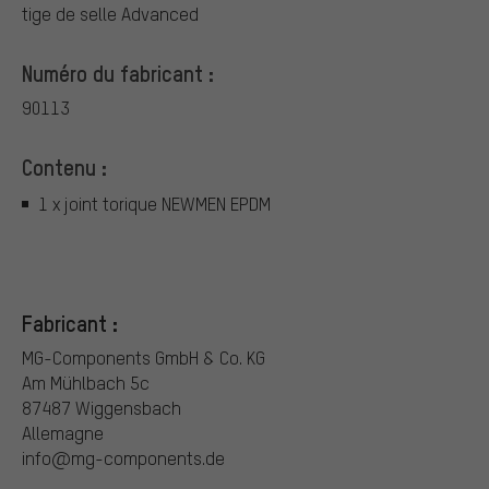
tige de selle Advanced
Numéro du fabricant :
90113
Contenu :
1 x joint torique NEWMEN EPDM
Fabricant :
MG-Components GmbH & Co. KG
Am Mühlbach 5c
87487 Wiggensbach
Allemagne
info@mg-components.de