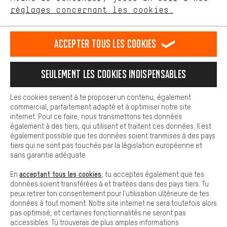
Plus de confort
FR
EN
DE
ES
français
english
Deutsch
español
réglages concernant les cookies.
L'expérience d'achat est plus confortable. Ton expérience d'achat
est plus confortable. Avec les cookies de confort, nous
établissons des liens avec des plateformes de médias sociaux.
RÉSILIER LE CONTRAT
Communauté d'Aix-la-Chapelle
Accepter tous les cookies
Nous pouvons ainsi mettre à ta disposition d'autres contenus et
informations utiles. De plus, tu as la possibilité d'utiliser des
Programme d'affiliation
Mentions Légales
Protection des données
services supplémentaires qui te permettent de trouver plus
Seulement les cookies indispensables
facilement les bons produits. Par exemple, nous proposons une
Conditions générales de vente
Plateforme d'Alerte
fonction de chat qui permet de répondre rapidement et
facilement aux questions.
Reprise des batteries
Corepile
Paramètres de cookies
Les cookies servent à te proposer un contenu, également
commercial, parfaitement adapté et à optimiser notre site
Cookies de base
internet. Pour ce faire, nous transmettons tes données
Modifier le contraste
Les cookies de base garantissent que tu puisses utiliser les
également à des tiers, qui utilisent et traitent ces données. Il est
fonctions de notre site web.
également possible que tes données soient tranmises à des pays
Tous les prix s'entendent en euros (MwSt hors) plus les
tiers qui ne sont pas touchés par la législation européenne et
frais de port
États-Unis
pour la livraison vers
.
sans garantie adéquate.
acceptant tous les cookies
En
, tu acceptes également que tes
données soient transférées à et traitées dans des pays tiers. Tu
peux retirer ton consentement pour l'utilisation ultérieure de tes
données à tout moment. Notre site internet ne sera toutefois alors
pas optimisé, et certaines fonctionnalités ne seront pas
accessibles. Tu trouveras de plus amples informations