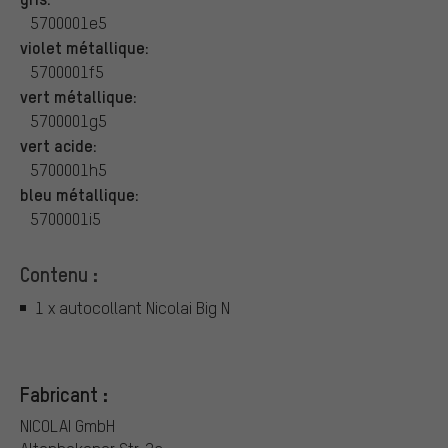
5700001e5
violet métallique:
5700001f5
vert métallique:
5700001g5
vert acide:
5700001h5
bleu métallique:
5700001i5
Contenu :
1 x autocollant Nicolai Big N
Fabricant :
NICOLAI GmbH