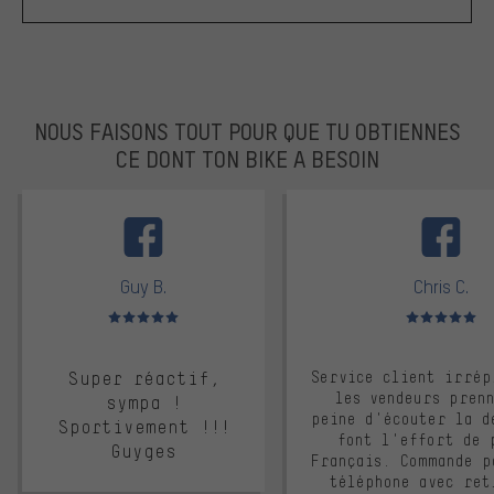
NOUS FAISONS TOUT POUR QUE TU OBTIENNES
CE DONT TON BIKE A BESOIN
facebook
Guy B.
Chris C.
Note moyenne : 5 sur 5
Note moyenne : 
Super réactif,
Service client irrép
les vendeurs pren
sympa !
peine d'écouter la d
Sportivement !!!
font l'effort de 
Guyges
Français. Commande p
téléphone avec ret