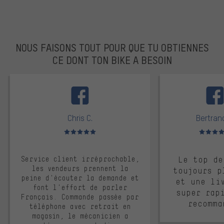
NOUS FAISONS TOUT POUR QUE TU OBTIENNES
CE DONT TON BIKE A BESOIN
facebook
Chris C.
Bertrand
Note moyenne : 5 sur 5
Note moyen
Service client irréprochable,
Le top de
les vendeurs prennent la
toujours p
peine d'écouter la demande et
et une li
font l'effort de parler
super rap
Français. Commande passée par
recomma
téléphone avec retrait en
magasin, le mécanicien a