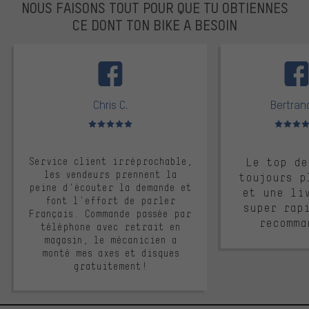
NOUS FAISONS TOUT POUR QUE TU OBTIENNES
CE DONT TON BIKE A BESOIN
facebook
Chris C.
Bertrand
Note moyenne : 5 sur 5
Note moyen
Service client irréprochable,
Le top de
les vendeurs prennent la
toujours p
peine d'écouter la demande et
et une li
font l'effort de parler
super rap
Français. Commande passée par
recomma
téléphone avec retrait en
magasin, le mécanicien a
monté mes axes et disques
gratuitement!