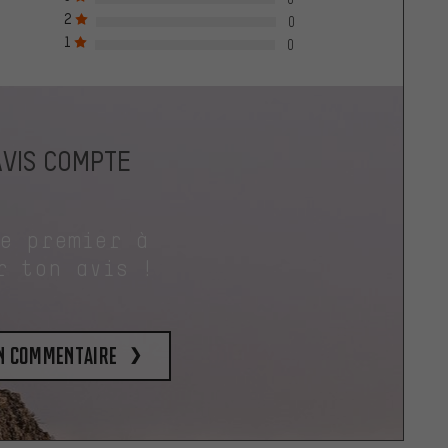
2
0
1
0
AVIS COMPTE
le premier à
r ton avis !
un commentaire