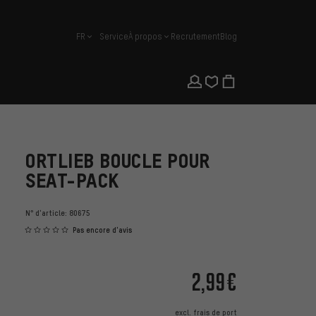
FR
Service
À propos
Recrutement
Blog
français
ORTLIEB BOUCLE POUR
SEAT-PACK
N° d'article:
80675
Pas encore d'avis
2,99€
excl.
frais de port