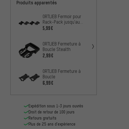
Produits apparentés
ORTLIEB Fermoir pour
ORTLIE
Rack-Pack jusqu'au
Boucl
Modèle 1998
Modèl
5,99€
3,99€
ORTLIEB Fermeture à
Boucle Stealth
2,99€
ORTLIE
Boucl
ORTLIEB Fermeture à
5,99€
Boucle
6,99€
ORTLIE
Boucle
àpd M
2,99€
Expédition sous 1-3 jours ouvrés
Droit de retour de 100 jours
Retours gratuits
Plus de 25 ans d'expérience