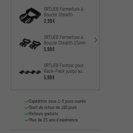
ORTLIEB Fermeture à
ORTLIE
Boucle Stealth
Boucl
Modèl
2,99€
3,99€
ORTLIEB Fermeture à
Boucle Stealth 25mm
5,99€
ORTLIE
Back-R
ORTLIEB Fermoir pour
Roller
8,99€
Rack-Pack jusqu'au
Modèle 1998
5,99€
ORTLIE
Stealt
Roller
8,99€
Expédition sous 1-3 jours ouvrés
Droit de retour de 100 jours
Retours gratuits
Plus de 25 ans d'expérience