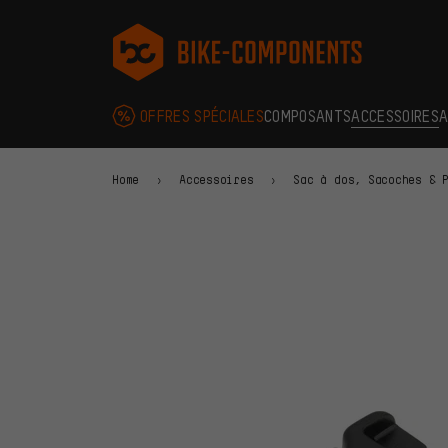
Aller à la navigation principale
Aller à la navigation des catégories
Aller au contenu
Aller aux marques et à la newsletter
Aller au pied de page
bike-components.de Page d'accueil
OFFRES SPÉCIALES
COMPOSANTS
ACCESSOIRES
A
Home
Accessoires
Sac à dos, Sacoches & 