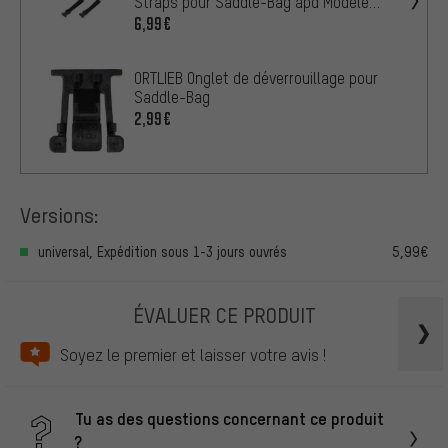
Straps pour Saddle-Bag àpd Modèle
1998
6,99€
ORTLIEB Onglet de déverrouillage pour
Saddle-Bag
2,99€
Versions:
universal, Expédition sous 1-3 jours ouvrés
5,99€
ÉVALUER CE PRODUIT
Soyez le premier et laisser votre avis !
Tu as des questions concernant ce produit
?