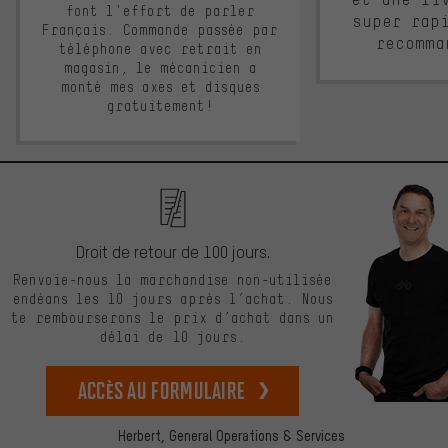
font l'effort de parler
super rap
Français. Commande passée par
recomma
téléphone avec retrait en
magasin, le mécanicien a
monté mes axes et disques
gratuitement!
Droit de retour de 100 jours.
Renvoie-nous la marchandise non-utilisée
endéans les 10 jours après l’achat. Nous
te rembourserons le prix d’achat dans un
délai de 10 jours.
Accès au formulaire
Herbert,
General Operations & Services