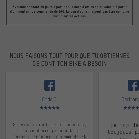
*Valable pendant 30 jours à partir de la date d'émission et valable à partir
d'un montant de commande de 60€. Le bon d'achat ne peut pas être combiné
avec d'autres actions.
NOUS FAISONS TOUT POUR QUE TU OBTIENNES
CE DONT TON BIKE A BESOIN
facebook
Chris C.
Bertrand
Note moyenne : 5 sur 5
Note moyen
Service client irréprochable,
Le top de
les vendeurs prennent la
toujours p
peine d'écouter la demande et
et une li