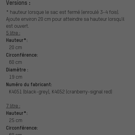
Versions :
* hauteur lorsque le sac est fermé (enroulé 3-4 fois).
Ajoute environ 20 cm pour atteindre sa hauteur lorsqu'il
est ouvert.
5 litre :
Hauteur*:
20 cm
Circonférence:
60 cm
Diamètre :
19 cm
Numéro du fabricant:
K4051 (black-grey), K4052 (cranberry-signal red)
7 litre :
Hauteur*:
25 cm
Circonférence:
60 cm