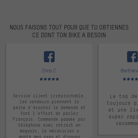
NOUS FAISONS TOUT POUR QUE TU OBTIENNES
CE DONT TON BIKE A BESOIN
facebook
Chris C.
Bertrand
Note moyenne : 5 sur 5
Note moyen
Service client irréprochable,
Le top de
les vendeurs prennent la
toujours p
peine d'écouter la demande et
et une li
font l'effort de parler
super rap
Français. Commande passée par
recomma
téléphone avec retrait en
magasin, le mécanicien a
monté mes axes et disques