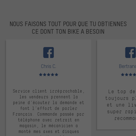
NOUS FAISONS TOUT POUR QUE TU OBTIENNES
CE DONT TON BIKE A BESOIN
facebook
Chris C.
Bertrand
Note moyenne : 5 sur 5
Note moyen
Service client irréprochable,
Le top de
les vendeurs prennent la
toujours p
peine d'écouter la demande et
et une li
font l'effort de parler
super rap
Français. Commande passée par
recomma
téléphone avec retrait en
magasin, le mécanicien a
monté mes axes et disques