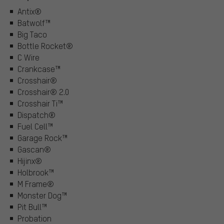
Antix®
Batwolf™
Big Taco
Bottle Rocket®
C Wire
Crankcase™
Crosshair®
Crosshair® 2.0
Crosshair Ti™
Dispatch®
Fuel Cell™
Garage Rock™
Gascan®
Hijinx®
Holbrook™
M Frame®
Monster Dog™
Pit Bull™
Probation