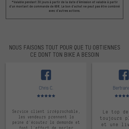
*Valable pendant 30 jours à partir de la date d'émission et valable à partir
d'un montant de commande de 60€. Le bon d'achat ne peut pas être combiné
avec d'autres actions.
NOUS FAISONS TOUT POUR QUE TU OBTIENNES
CE DONT TON BIKE A BESOIN
facebook
Chris C.
Bertrand
Note moyenne : 5 sur 5
Note moyen
Service client irréprochable,
Le top de
les vendeurs prennent la
toujours p
peine d'écouter la demande et
et une li
font l'effort de parler