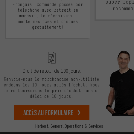
super rap
Français. Commande passée par
recomma
téléphone avec retrait en
magasin, le mécanicien a
monté mes axes et disques
gratuitement!
Droit de retour de 100 jours.
Renvoie-nous la marchandise non-utilisée
endéans les 10 jours après l’achat. Nous
te rembourserons le prix d’achat dans un
délai de 10 jours.
Accès au formulaire
Herbert,
General Operations & Services