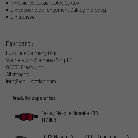
7 x visières détachables Oakley
1 x sacoche de rangement Oakley Microbag
1 x trousse
Fabricant :
Luxottica Germany GmbH
Werner-von-Siemens-Ring 14
85630 Grasbrunn
Allemagne
info@de.luxottica.com
Produits apparentés
Oakley Masque Airbrake MTB
117,99€
100% Masque Accuri 2 OTG Clear Lens