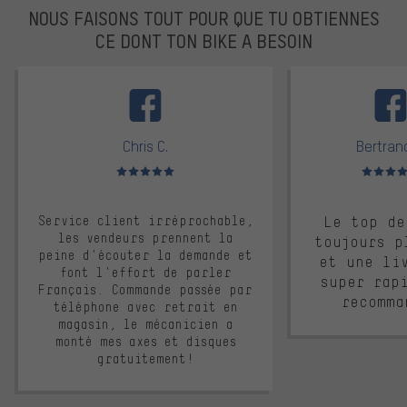
NOUS FAISONS TOUT POUR QUE TU OBTIENNES
CE DONT TON BIKE A BESOIN
facebook
Chris C.
Bertrand
Note moyenne : 5 sur 5
Note moyen
Service client irréprochable,
Le top de
les vendeurs prennent la
toujours p
peine d'écouter la demande et
et une li
font l'effort de parler
super rap
Français. Commande passée par
recomma
téléphone avec retrait en
magasin, le mécanicien a
monté mes axes et disques
gratuitement!