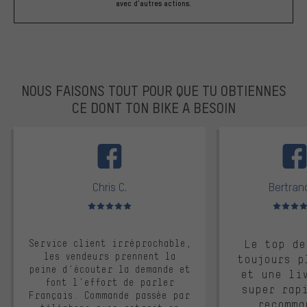
avec d'autres actions.
NOUS FAISONS TOUT POUR QUE TU OBTIENNES
CE DONT TON BIKE A BESOIN
facebook
Chris C.
Bertrand
Note moyenne : 5 sur 5
Note moyen
Service client irréprochable,
Le top de
les vendeurs prennent la
toujours p
peine d'écouter la demande et
et une li
font l'effort de parler
super rap
Français. Commande passée par
recomma