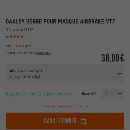
OAKLEY VERRE POUR MASQUE AIRBRAKE VTT
N° d'article:
73307
4
excl.
frais de port
pour la livraison vers
États-Unis
30,99€
mtb prizm low light
mtb prizm low light
Expédition sous 1-3 jours ouvrés
Quantité:
1
Livraison impossible à États-Unis
dans le panier