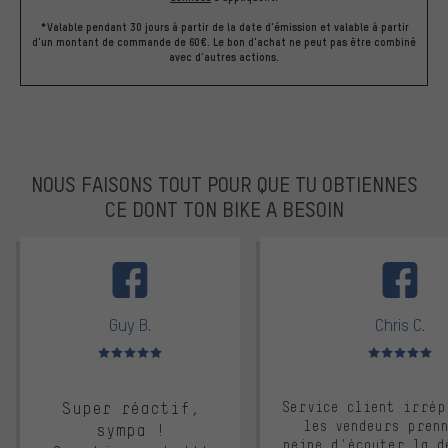
*Valable pendant 30 jours à partir de la date d'émission et valable à partir
d'un montant de commande de 60€. Le bon d'achat ne peut pas être combiné
avec d'autres actions.
NOUS FAISONS TOUT POUR QUE TU OBTIENNES
CE DONT TON BIKE A BESOIN
facebook
Guy B.
Chris C.
Note moyenne : 5 sur 5
Note moyenne : 
Super réactif,
Service client irrép
les vendeurs pren
sympa !
peine d'écouter la d