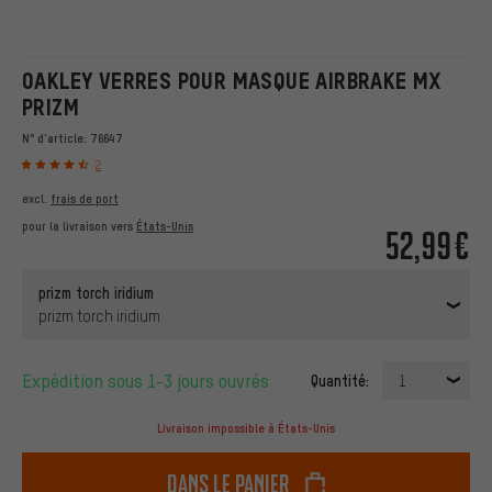
OAKLEY VERRES POUR MASQUE AIRBRAKE MX
PRIZM
N° d'article:
76647
2
excl.
frais de port
pour la livraison vers
États-Unis
52,99€
prizm torch iridium
prizm torch iridium
Expédition sous 1-3 jours ouvrés
Quantité:
1
Livraison impossible à États-Unis
dans le panier