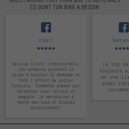
CE DONT TON BIKE A BESOIN
facebook
Chris C.
Bertrand
Note moyenne : 5 sur 5
Note moyen
Service client irréprochable,
Le top de
les vendeurs prennent la
toujours p
peine d'écouter la demande et
et une li
font l'effort de parler
super rap
Français. Commande passée par
recomma
téléphone avec retrait en
magasin, le mécanicien a
monté mes axes et disques
gratuitement!