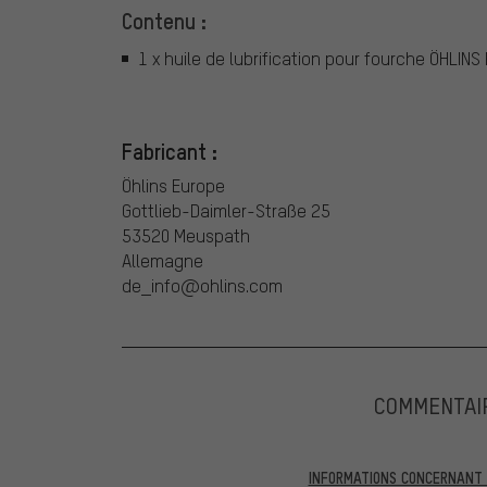
Contenu :
1 x huile de lubrification pour fourche ÖHLIN
Fabricant :
Öhlins Europe
Gottlieb-Daimler-Straße 25
53520 Meuspath
Allemagne
de_info@ohlins.com
COMMENTAI
INFORMATIONS CONCERNANT L