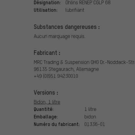
Désignation:
Öhlins RENEP CGLP 68
Utilisation:
lubrifiant
Substances dangereuses :
Aucun marquage requis.
Fabricant :
MRC Trading & Suspension OHG
Dr.-Noddack-Str
96135 Stegaurach, Allemagne
+49 (0)951 94230010
Versions :
Bidon, 1 litre
Quantité:
1 litre
Emballage:
bidon
Numéro du fabricant:
01336-01