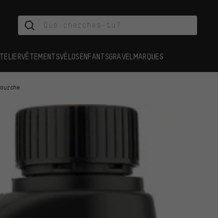
TELIER
VÊTEMENTS
VÉLOS
ENFANTS
GRAVEL
MARQUES
fourche