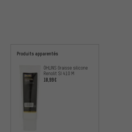
Produits apparentés
ÖHLINS Graisse silicone
r.s.p.
Renolit SI 410 M
Damp 
5WT
18,99€
À PARTIR
SRAM G
À PARTIR