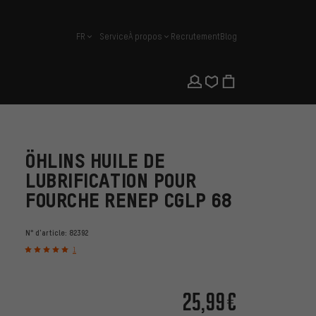
FR
Service
À propos
Recrutement
Blog
français
ÖHLINS HUILE DE
LUBRIFICATION POUR
FOURCHE RENEP CGLP 68
N° d'article:
82392
1
25,99€