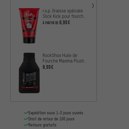
r.s.p.
r.s.p. Graisse spéciale
Airflu
Slick Kick pour fourches
et amortisseurs
7,99€
8,99€
À PARTIR DE
RockShox Huile de
Fourche Maxima Plush
Dynamic Light
8,99€
Expédition sous 1-3 jours ouvrés
Droit de retour de 100 jours
Retours gratuits