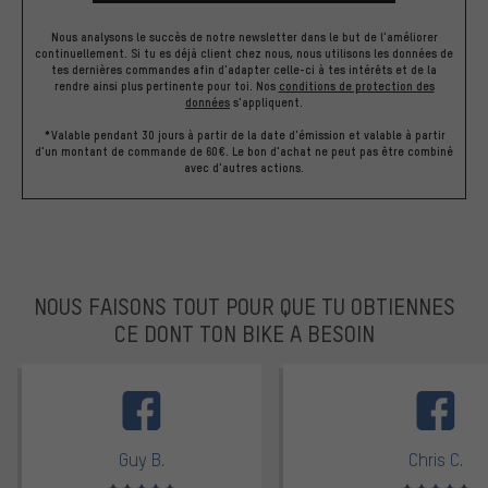
Nous analysons le succès de notre newsletter dans le but de l'améliorer
continuellement. Si tu es déjà client chez nous, nous utilisons les données de
tes dernières commandes afin d'adapter celle-ci à tes intérêts et de la
rendre ainsi plus pertinente pour toi.
Nos
conditions de protection des
données
s'appliquent.
*Valable pendant 30 jours à partir de la date d'émission et valable à partir
d'un montant de commande de 60€. Le bon d'achat ne peut pas être combiné
avec d'autres actions.
NOUS FAISONS TOUT POUR QUE TU OBTIENNES
CE DONT TON BIKE A BESOIN
facebook
Guy B.
Chris C.
Note moyenne : 5 sur 5
Note moyenne : 