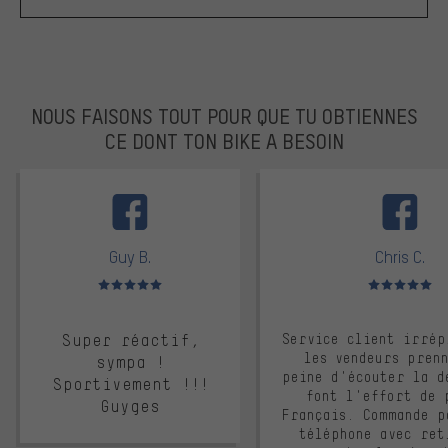
NOUS FAISONS TOUT POUR QUE TU OBTIENNES
CE DONT TON BIKE A BESOIN
facebook
Guy B.
Chris C.
Note moyenne : 5 sur 5
Note moyenne : 
Super réactif,
Service client irrép
les vendeurs pren
sympa !
peine d'écouter la d
Sportivement !!!
font l'effort de 
Guyges
Français. Commande p
téléphone avec ret