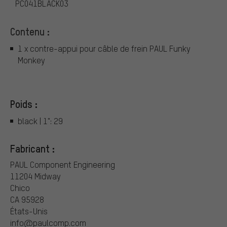
PC041BLACK03
Contenu :
1 x contre-appui pour câble de frein PAUL Funky
Monkey
Poids :
black | 1": 29
Fabricant :
PAUL Component Engineering
11204 Midway
Chico
CA 95928
États-Unis
info@paulcomp.com