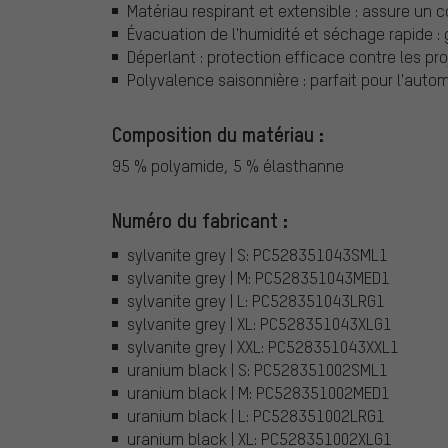
Matériau respirant et extensible : assure un
Évacuation de l'humidité et séchage rapide : 
Déperlant : protection efficace contre les pr
Polyvalence saisonnière : parfait pour l'autom
Composition du matériau :
95 % polyamide, 5 % élasthanne
Numéro du fabricant :
sylvanite grey | S: PC528351043SML1
sylvanite grey | M: PC528351043MED1
sylvanite grey | L: PC528351043LRG1
sylvanite grey | XL: PC528351043XLG1
sylvanite grey | XXL: PC528351043XXL1
uranium black | S: PC528351002SML1
uranium black | M: PC528351002MED1
uranium black | L: PC528351002LRG1
uranium black | XL: PC528351002XLG1