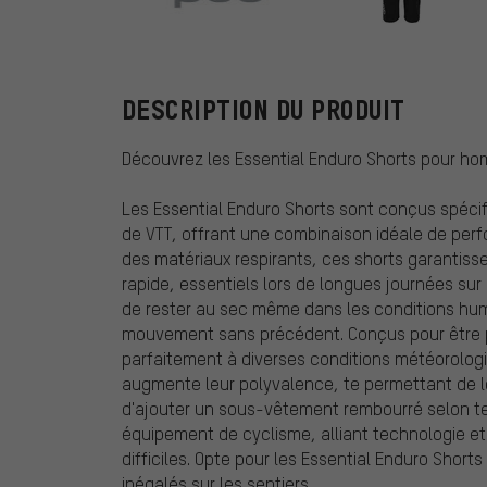
POC
DESCRIPTION DU PRODUIT
Découvrez les Essential Enduro Shorts pour homm
Les Essential Enduro Shorts sont conçus spécif
de VTT, offrant une combinaison idéale de per
des matériaux respirants, ces shorts garantiss
rapide, essentiels lors de longues journées sur
de rester au sec même dans les conditions humid
mouvement sans précédent. Conçus pour être po
parfaitement à diverses conditions météorolog
augmente leur polyvalence, te permettant de le
d'ajouter un sous-vêtement rembourré selon tes
équipement de cyclisme, alliant technologie et
difficiles. Opte pour les Essential Enduro Short
inégalés sur les sentiers.