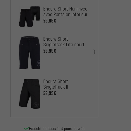
Endura Short Hummvee
Fox H
avec Pantalon Intérieur
À PARTIR
50,99€
Endura Short
SingleTrack Lite court
Fox He
50,99€
63,99
Endura Short
SingleTrack II
POC Sh
58,99€
58,99
Expédition sous 1-3 jours ouvrés