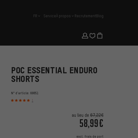
FR
Service
À propos
Recrutement
Blog
français
POC ESSENTIAL ENDURO
SHORTS
N° d'article:
69851
1
au lieu de
67,22€
58,99€
excl.
frais de port