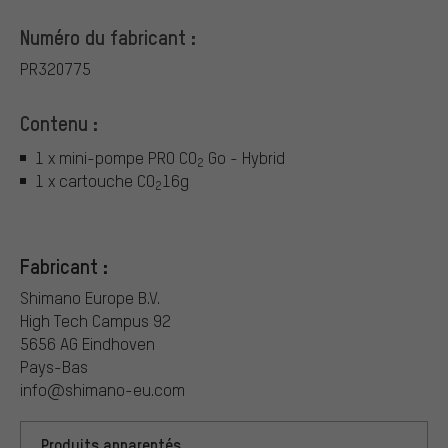
Numéro du fabricant :
PR320775
Contenu :
1 x mini-pompe PRO CO
Go - Hybrid
2
1 x cartouche CO
16g
2
Fabricant :
Shimano Europe B.V.
High Tech Campus 92
5656 AG Eindhoven
Pays-Bas
info@shimano-eu.com
Produits apparentés