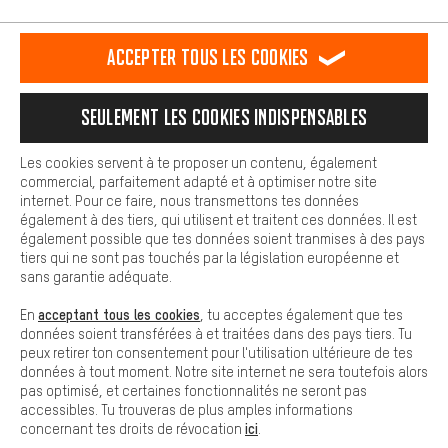
L'expérience d'achat est plus confortable. Ton expérience d'achat
est plus confortable. Avec les cookies de confort, nous
établissons des liens avec des plateformes de médias sociaux.
RÉSILIER LE CONTRAT
Communauté d'Aix-la-Chapelle
Accepter tous les cookies
Nous pouvons ainsi mettre à ta disposition d'autres contenus et
informations utiles. De plus, tu as la possibilité d'utiliser des
Programme d'affiliation
Mentions Légales
Protection des données
services supplémentaires qui te permettent de trouver plus
Seulement les cookies indispensables
facilement les bons produits. Par exemple, nous proposons une
Conditions générales de vente
Plateforme d'Alerte
fonction de chat qui permet de répondre rapidement et
facilement aux questions.
Reprise des batteries
Corepile
Paramètres de cookies
Les cookies servent à te proposer un contenu, également
commercial, parfaitement adapté et à optimiser notre site
Cookies de base
Modifier le contraste
internet. Pour ce faire, nous transmettons tes données
Les cookies de base garantissent que tu puisses utiliser les
également à des tiers, qui utilisent et traitent ces données. Il est
fonctions de notre site web.
Tous les prix s'entendent en euros (MwSt hors) plus les
également possible que tes données soient tranmises à des pays
tiers qui ne sont pas touchés par la législation européenne et
frais de port
États-Unis
pour la livraison vers
.
sans garantie adéquate.
acceptant tous les cookies
En
, tu acceptes également que tes
données soient transférées à et traitées dans des pays tiers. Tu
peux retirer ton consentement pour l'utilisation ultérieure de tes
données à tout moment. Notre site internet ne sera toutefois alors
pas optimisé, et certaines fonctionnalités ne seront pas
accessibles. Tu trouveras de plus amples informations
ici
concernant tes droits de révocation
.