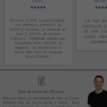
Chris C.
Bertrand
Note moyenne : 5 sur 5
Note moyen
Service client irréprochable,
Le top de
les vendeurs prennent la
toujours p
peine d'écouter la demande et
et une li
font l'effort de parler
super rap
Français. Commande passée par
recomma
téléphone avec retrait en
magasin, le mécanicien a
monté mes axes et disques
gratuitement!
Droit de retour de 100 jours.
Renvoie-nous la marchandise non-utilisée
endéans les 10 jours après l’achat. Nous