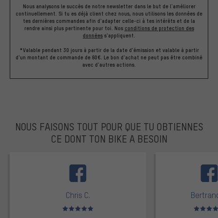
Nous analysons le succès de notre newsletter dans le but de l'améliorer
continuellement. Si tu es déjà client chez nous, nous utilisons les données de
tes dernières commandes afin d'adapter celle-ci à tes intérêts et de la
rendre ainsi plus pertinente pour toi.
Nos
conditions de protection des
données
s'appliquent.
*Valable pendant 30 jours à partir de la date d'émission et valable à partir
d'un montant de commande de 60€. Le bon d'achat ne peut pas être combiné
avec d'autres actions.
NOUS FAISONS TOUT POUR QUE TU OBTIENNES
CE DONT TON BIKE A BESOIN
facebook
Chris C.
Bertrand
Note moyenne : 5 sur 5
Note moyen