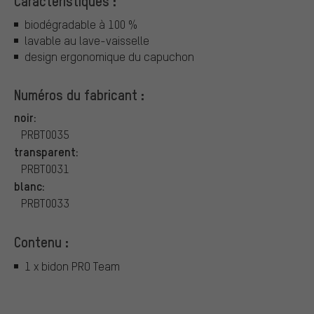
Caractéristiques :
biodégradable à 100 %
lavable au lave-vaisselle
design ergonomique du capuchon
Numéros du fabricant :
noir:
PRBT0035
transparent:
PRBT0031
blanc:
PRBT0033
Contenu :
1 x bidon PRO Team