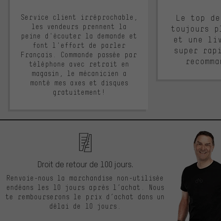
Service client irréprochable,
Le top de
les vendeurs prennent la
toujours p
peine d'écouter la demande et
et une li
font l'effort de parler
super rap
Français. Commande passée par
recomma
téléphone avec retrait en
magasin, le mécanicien a
monté mes axes et disques
gratuitement!
Droit de retour de 100 jours.
Renvoie-nous la marchandise non-utilisée
endéans les 10 jours après l’achat. Nous
te rembourserons le prix d’achat dans un
délai de 10 jours.