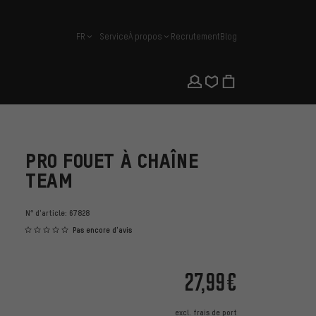
FR
Service
À propos
Recrutement
Blog
français
PRO FOUET À CHAÎNE
TEAM
N° d'article:
67828
Pas encore d'avis
27,99€
excl.
frais de port