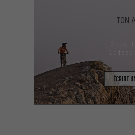
TON 
Sois 
laisse
Écrire 