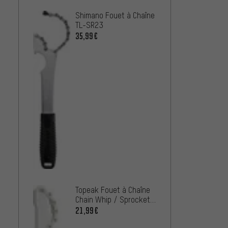
Shimano Fouet à Chaîne
ParkTo
TL-SR23
Pigno
35,99€
28,99
Topeak Fouet à Chaîne
Chain Whip / Sprocket
Remover
21,99€