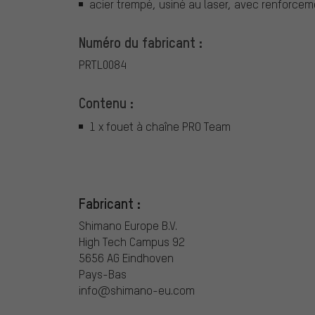
acier trempé, usiné au laser, avec renforce
Numéro du fabricant :
PRTL0084
Contenu :
1 x fouet à chaîne PRO Team
Fabricant :
Shimano Europe B.V.
High Tech Campus 92
5656 AG Eindhoven
Pays-Bas
info@shimano-eu.com