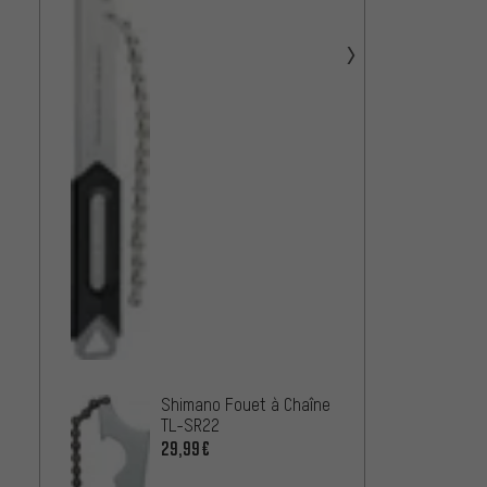
PRO Ou
Verrou
22,99
3min1
de Cas
Chaîn
16,99
Shimano Fouet à Chaîne
TL-SR22
29,99€