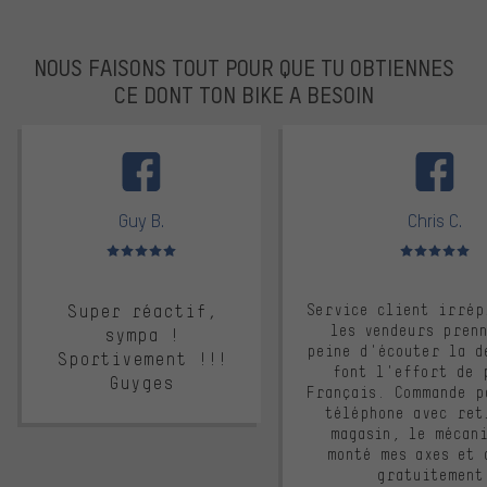
NOUS FAISONS TOUT POUR QUE TU OBTIENNES
CE DONT TON BIKE A BESOIN
facebook
Guy B.
Chris C.
Note moyenne : 5 sur 5
Note moyenne : 
Super réactif,
Service client irrép
les vendeurs pren
sympa !
peine d'écouter la d
Sportivement !!!
font l'effort de 
Guyges
Français. Commande p
téléphone avec ret
magasin, le mécan
monté mes axes et 
gratuitement