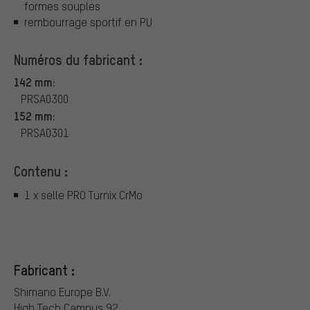
formes souples
rembourrage sportif en PU
Numéros du fabricant :
142 mm:
PRSA0300
152 mm:
PRSA0301
Contenu :
1 x selle PRO Turnix CrMo
Fabricant :
Shimano Europe B.V.
High Tech Campus 92