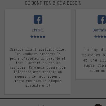
CE DONT TON BIKE A BESOIN
facebook
Chris C.
Bertrand
Note moyenne : 5 sur 5
Note moyen
Service client irréprochable,
Le top de
les vendeurs prennent la
toujours p
peine d'écouter la demande et
et une li
font l'effort de parler
super rap
Français. Commande passée par
recomma
téléphone avec retrait en
magasin, le mécanicien a
monté mes axes et disques
gratuitement!