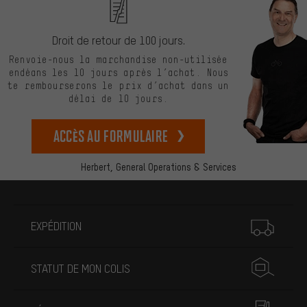
Droit de retour de 100 jours.
Renvoie-nous la marchandise non-utilisée
endéans les 10 jours après l’achat. Nous
te rembourserons le prix d’achat dans un
délai de 10 jours.
Accès au formulaire
Herbert,
General Operations & Services
Plus d'informations
EXPÉDITION
STATUT DE MON COLIS