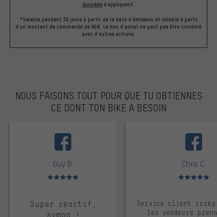
données
s'appliquent.
*Valable pendant 30 jours à partir de la date d'émission et valable à partir
d'un montant de commande de 60€. Le bon d'achat ne peut pas être combiné
avec d'autres actions.
NOUS FAISONS TOUT POUR QUE TU OBTIENNES
CE DONT TON BIKE A BESOIN
facebook
Guy B.
Chris C.
Note moyenne : 5 sur 5
Note moyenne : 
Super réactif,
Service client irrép
les vendeurs pren
sympa !