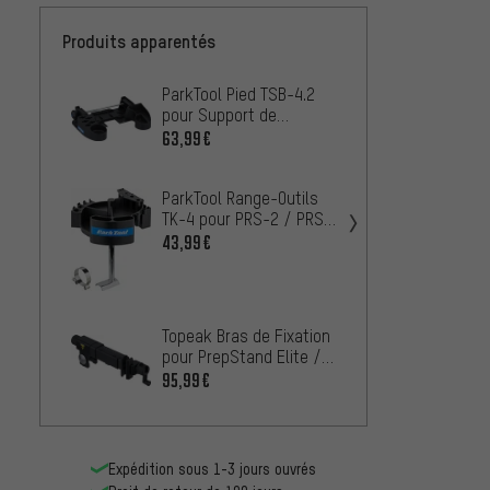
Produits apparentés
ParkTool Pied TSB-4.2
ParkTo
pour Support de
Outils
Centrage Professionnel
/ PCS
63,99€
39,99
TS-4.2
10/1
ParkTool Range-Outils
Feedb
TK-4 pour PRS-2 / PRS-
Fixati
3 / PRS-4
Wall 
43,99€
33,99
ParkTo
pour A
Topeak Bras de Fixation
2TA.3 
22,99
pour PrepStand Elite /
Centr
PrepStand Pro
95,99€
Expédition sous 1-3 jours ouvrés