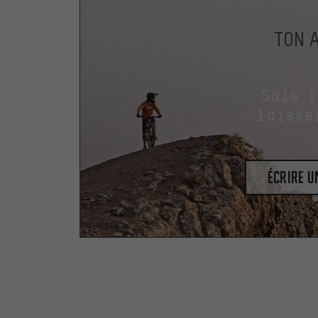
TON 
Sois 
laisse
Écrire 