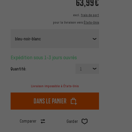
63,99€
excl.
frais de port
pour la livraison vers
États-Unis
bleu-noir-blanc
Expédition sous 1-3 jours ouvrés
Quantité:
1
Livraison impossible à États-Unis
dans le panier
Comparer
Garder