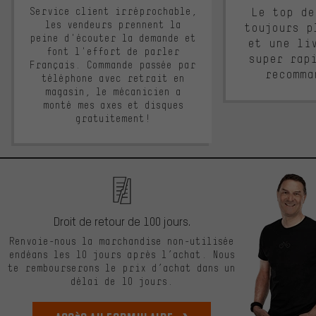
Service client irréprochable,
Le top de
les vendeurs prennent la
toujours p
peine d'écouter la demande et
et une li
font l'effort de parler
super rap
Français. Commande passée par
recomma
téléphone avec retrait en
magasin, le mécanicien a
monté mes axes et disques
gratuitement!
Droit de retour de 100 jours.
Renvoie-nous la marchandise non-utilisée
endéans les 10 jours après l’achat. Nous
te rembourserons le prix d’achat dans un
délai de 10 jours.