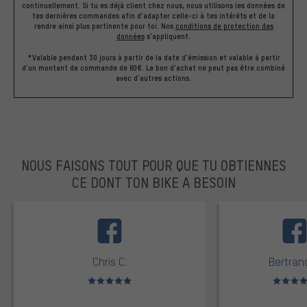
continuellement. Si tu es déjà client chez nous, nous utilisons les données de
tes dernières commandes afin d'adapter celle-ci à tes intérêts et de la
rendre ainsi plus pertinente pour toi.
Nos
conditions de protection des
données
s'appliquent.
*Valable pendant 30 jours à partir de la date d'émission et valable à partir
d'un montant de commande de 60€. Le bon d'achat ne peut pas être combiné
avec d'autres actions.
NOUS FAISONS TOUT POUR QUE TU OBTIENNES
CE DONT TON BIKE A BESOIN
facebook
Chris C.
Bertrand
Note moyenne : 5 sur 5
Note moyen