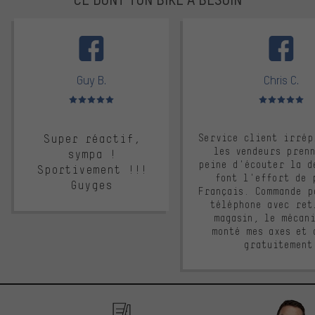
facebook
Guy B.
Chris C.
Note moyenne : 5 sur 5
Note moyenne : 
Super réactif,
Service client irrép
les vendeurs pren
sympa !
peine d'écouter la d
Sportivement !!!
font l'effort de 
Guyges
Français. Commande p
téléphone avec ret
magasin, le mécan
monté mes axes et 
gratuitement