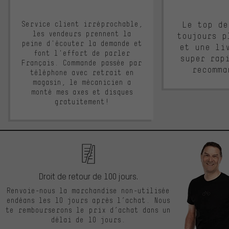
Service client irréprochable,
Le top de
les vendeurs prennent la
toujours p
peine d'écouter la demande et
et une li
font l'effort de parler
super rap
Français. Commande passée par
recomma
téléphone avec retrait en
magasin, le mécanicien a
monté mes axes et disques
gratuitement!
Droit de retour de 100 jours.
Renvoie-nous la marchandise non-utilisée
endéans les 10 jours après l’achat. Nous
te rembourserons le prix d’achat dans un
délai de 10 jours.