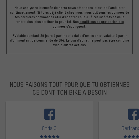
Nous analysons le succès de notre newsletter dans le but de l'améliorer
continuellement. Si tu es déjà client chez nous, nous utilisons les données de
tes dernières commandes afin d'adapter celle-ci à tes intérêts et de la
rendre ainsi plus pertinente pour toi.
Nos
conditions de protection des
données
s'appliquent.
*Valable pendant 30 jours à partir de la date d'émission et valable à partir
d'un montant de commande de 60€. Le bon d'achat ne peut pas être combiné
avec d'autres actions.
NOUS FAISONS TOUT POUR QUE TU OBTIENNES
CE DONT TON BIKE A BESOIN
facebook
Chris C.
Bertrand
Note moyenne : 5 sur 5
Note moyen