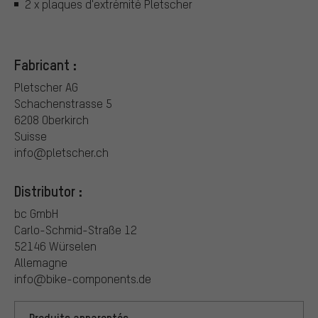
2 x plaques d'extrémité Pletscher
Fabricant :
Pletscher AG
Schachenstrasse 5
6208 Oberkirch
Suisse
info@pletscher.ch
Distributor :
bc GmbH
Carlo-Schmid-Straße 12
52146 Würselen
Allemagne
info@bike-components.de
Produits apparentés