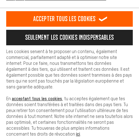
L'expérience d'achat est plus confortable. Ton expérience d'achat
est plus confortable. Avec les cookies de confort, nous
établissons des liens avec des plateformes de médias sociaux.
RÉSILIER LE CONTRAT
Communauté d'Aix-la-Chapelle
Accepter tous les cookies
Nous pouvons ainsi mettre à ta disposition d'autres contenus et
informations utiles. De plus, tu as la possibilité d'utiliser des
Programme d'affiliation
Mentions Légales
Protection des données
services supplémentaires qui te permettent de trouver plus
Seulement les cookies indispensables
facilement les bons produits. Par exemple, nous proposons une
Conditions générales de vente
Plateforme d'Alerte
fonction de chat qui permet de répondre rapidement et
facilement aux questions.
Reprise des batteries
Corepile
Paramètres de cookies
Les cookies servent à te proposer un contenu, également
commercial, parfaitement adapté et à optimiser notre site
Cookies de base
internet. Pour ce faire, nous transmettons tes données
Modifier le contraste
Les cookies de base garantissent que tu puisses utiliser les
également à des tiers, qui utilisent et traitent ces données. Il est
fonctions de notre site web.
également possible que tes données soient tranmises à des pays
Tous les prix s'entendent en euros (MwSt hors) plus les
tiers qui ne sont pas touchés par la législation européenne et
frais de port
États-Unis
pour la livraison vers
.
sans garantie adéquate.
acceptant tous les cookies
En
, tu acceptes également que tes
données soient transférées à et traitées dans des pays tiers. Tu
peux retirer ton consentement pour l'utilisation ultérieure de tes
données à tout moment. Notre site internet ne sera toutefois alors
pas optimisé, et certaines fonctionnalités ne seront pas
accessibles. Tu trouveras de plus amples informations
ici
concernant tes droits de révocation
.