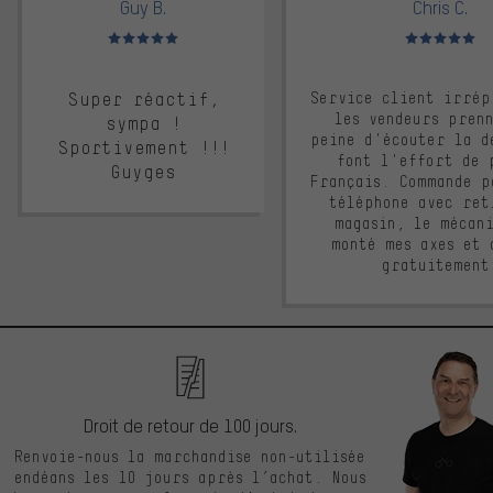
Guy B.
Chris C.
Note moyenne : 5 sur 5
Note moyenne : 
Super réactif,
Service client irrép
les vendeurs pren
sympa !
peine d'écouter la d
Sportivement !!!
font l'effort de 
Guyges
Français. Commande p
téléphone avec ret
magasin, le mécan
monté mes axes et 
gratuitement
Droit de retour de 100 jours.
Renvoie-nous la marchandise non-utilisée
endéans les 10 jours après l’achat. Nous