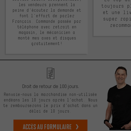
les vendeurs prennent la
toujours p
peine d'écouter la demande et
et une li
font l'effort de parler
super rap
Français. Commande passée par
recomma
téléphone avec retrait en
magasin, le mécanicien a
monté mes axes et disques
gratuitement!
Droit de retour de 100 jours.
Renvoie-nous la marchandise non-utilisée
endéans les 10 jours après l’achat. Nous
te rembourserons le prix d’achat dans un
délai de 10 jours.
Accès au formulaire