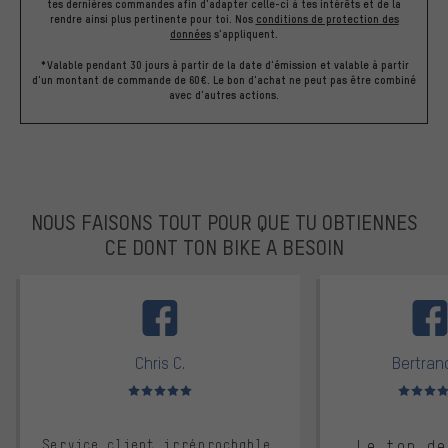
tes dernières commandes afin d'adapter celle-ci à tes intérêts et de la
rendre ainsi plus pertinente pour toi.
Nos
conditions de protection des
données
s'appliquent.
*Valable pendant 30 jours à partir de la date d'émission et valable à partir
d'un montant de commande de 60€. Le bon d'achat ne peut pas être combiné
avec d'autres actions.
NOUS FAISONS TOUT POUR QUE TU OBTIENNES
CE DONT TON BIKE A BESOIN
facebook
Chris C.
Bertrand
Note moyenne : 5 sur 5
Note moyen
Service client irréprochable,
Le top de