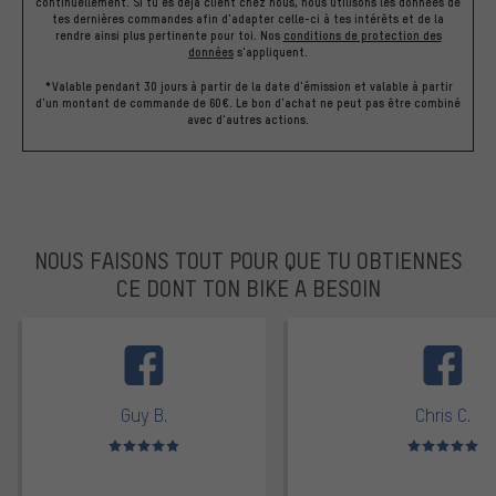
continuellement. Si tu es déjà client chez nous, nous utilisons les données de
tes dernières commandes afin d'adapter celle-ci à tes intérêts et de la
rendre ainsi plus pertinente pour toi.
Nos
conditions de protection des
données
s'appliquent.
*Valable pendant 30 jours à partir de la date d'émission et valable à partir
d'un montant de commande de 60€. Le bon d'achat ne peut pas être combiné
avec d'autres actions.
NOUS FAISONS TOUT POUR QUE TU OBTIENNES
CE DONT TON BIKE A BESOIN
facebook
Guy B.
Chris C.
Note moyenne : 5 sur 5
Note moyenne : 